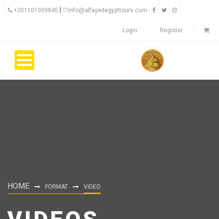
|
+201101009845
info@alfayedegypttours.com
Login
Register
HOME
FORMAT
VIDEO