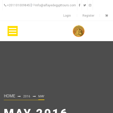
|
+201101009845
info@alfayedegypttours.com
Login
Register
HOME
2016
MAY