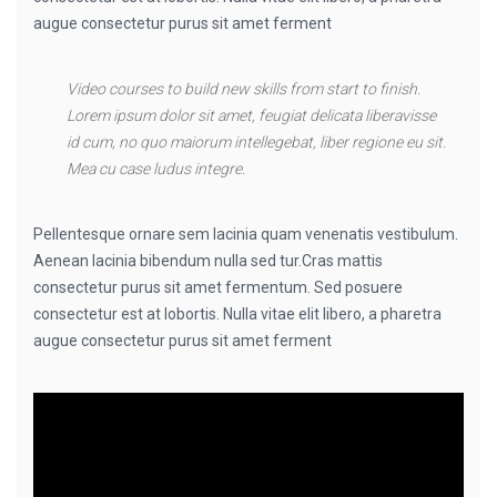
augue consectetur purus sit amet ferment
Video courses to build new skills from start to finish.
Lorem ipsum dolor sit amet, feugiat delicata liberavisse
id cum, no quo maiorum intellegebat, liber regione eu sit.
Mea cu case ludus integre.
Pellentesque ornare sem lacinia quam venenatis vestibulum.
Aenean lacinia bibendum nulla sed tur.Cras mattis
consectetur purus sit amet fermentum. Sed posuere
consectetur est at lobortis. Nulla vitae elit libero, a pharetra
augue consectetur purus sit amet ferment