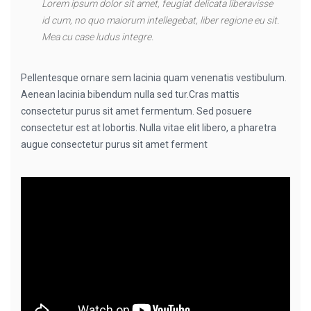
Lorem ipsum dolor sit amet, feugiat delicata liberavisse
id cum, no quo maiorum intellegebat, liber regione eu sit.
Mea cu case ludus integre.
Pellentesque ornare sem lacinia quam venenatis vestibulum.
Aenean lacinia bibendum nulla sed tur.Cras mattis
consectetur purus sit amet fermentum. Sed posuere
consectetur est at lobortis. Nulla vitae elit libero, a pharetra
augue consectetur purus sit amet ferment