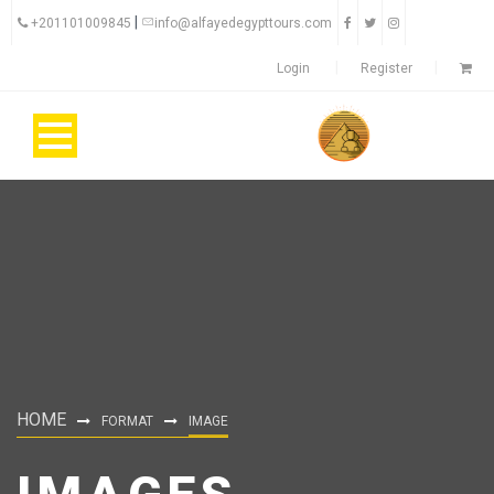
|
+201101009845
info@alfayedegypttours.com
Login
Register
HOME
FORMAT
IMAGE